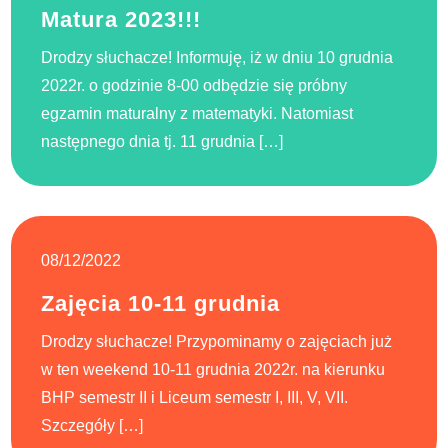
Matura 2023!!!
Drodzy słuchacze! Informuję, iż w dniu 10 grudnia
2022r. o godzinie 8-00 odbędzie się próbny
egzamin maturalny z matematyki. Natomiast
następnego dnia tj. 11 grudnia […]
08/12/2022
Zajęcia 10-11 grudnia
Drodzy słuchacze! Przypominamy o zajęciach już
w ten weekend 10-11 grudnia 2022r. na kierunku
BHP semestr II i Liceum semestr I, III, V, VII.
Szczegóły […]