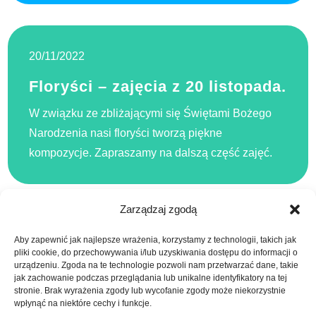
20/11/2022
Floryści – zajęcia z 20 listopada.
W związku ze zbliżającymi się Świętami Bożego
Narodzenia nasi floryści tworzą piękne
kompozycje. Zapraszamy na dalszą część zajęć.
Zarządzaj zgodą
Nawigacja
Aby zapewnić jak najlepsze wrażenia, korzystamy z technologii, takich jak
Starsze wpisy
pliki cookie, do przechowywania i/lub uzyskiwania dostępu do informacji o
urządzeniu. Zgoda na te technologie pozwoli nam przetwarzać dane, takie
po
jak zachowanie podczas przeglądania lub unikalne identyfikatory na tej
Nowsze wpisy
stronie. Brak wyrażenia zgody lub wycofanie zgody może niekorzystnie
wpłynąć na niektóre cechy i funkcje.