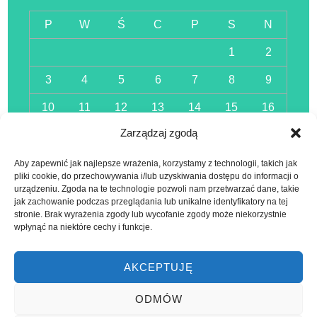
P
W
Ś
C
P
S
N
1
2
3
4
5
6
7
8
9
10
11
12
13
14
15
16
Zarządzaj zgodą
17
18
19
20
21
22
23
24
25
26
27
28
29
30
Aby zapewnić jak najlepsze wrażenia, korzystamy z technologii, takich jak
pliki cookie, do przechowywania i/lub uzyskiwania dostępu do informacji o
urządzeniu. Zgoda na te technologie pozwoli nam przetwarzać dane, takie
31
jak zachowanie podczas przeglądania lub unikalne identyfikatory na tej
« lis
stronie. Brak wyrażenia zgody lub wycofanie zgody może niekorzystnie
wpłynąć na niektóre cechy i funkcje.
AKCEPTUJĘ
ODMÓW