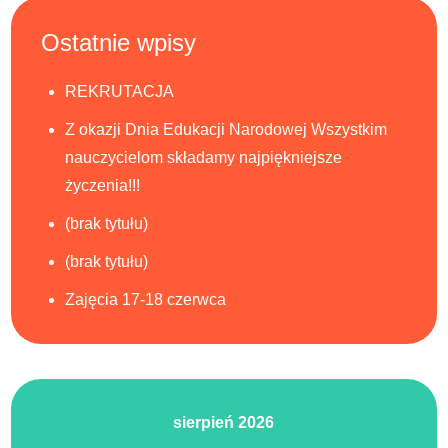
Ostatnie wpisy
REKRUTACJA
Z okazji Dnia Edukacji Narodowej Wszystkim
nauczycielom składamy najpiękniejsze
życzenia!!!
(brak tytułu)
(brak tytułu)
Zajęcia 17-18 czerwca
sierpień 2026