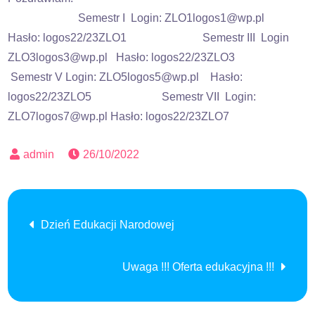
Semestr I Login: ZLO1logos1@wp.pl
Hasło: logos22/23ZLO1 Semestr III Login
ZLO3logos3@wp.pl Hasło: logos22/23ZLO3
Semestr V Login: ZLO5logos5@wp.pl Hasło:
logos22/23ZLO5 Semestr VII Login:
ZLO7logos7@wp.pl Hasło: logos22/23ZLO7
26/10/2022
Nawigacja
Dzień Edukacji Narodowej
wpisu
Uwaga !!! Oferta edukacyjna !!!