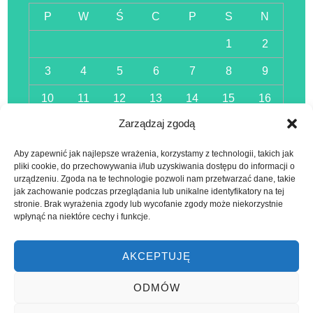
P
W
Ś
C
P
S
N
1
2
3
4
5
6
7
8
9
10
11
12
13
14
15
16
Zarządzaj zgodą
17
18
19
20
21
22
23
24
25
26
27
28
29
30
Aby zapewnić jak najlepsze wrażenia, korzystamy z technologii, takich jak
pliki cookie, do przechowywania i/lub uzyskiwania dostępu do informacji o
urządzeniu. Zgoda na te technologie pozwoli nam przetwarzać dane, takie
31
jak zachowanie podczas przeglądania lub unikalne identyfikatory na tej
« lis
stronie. Brak wyrażenia zgody lub wycofanie zgody może niekorzystnie
wpłynąć na niektóre cechy i funkcje.
AKCEPTUJĘ
ODMÓW