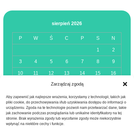
sierpień 2026
P
W
Ś
C
P
S
N
1
2
3
4
5
6
7
8
9
10
11
12
13
14
15
16
Zarządzaj zgodą
17
18
19
20
21
22
23
24
25
26
27
28
29
30
Aby zapewnić jak najlepsze wrażenia, korzystamy z technologii, takich jak
pliki cookie, do przechowywania i/lub uzyskiwania dostępu do informacji o
urządzeniu. Zgoda na te technologie pozwoli nam przetwarzać dane, takie
31
jak zachowanie podczas przeglądania lub unikalne identyfikatory na tej
« lis
stronie. Brak wyrażenia zgody lub wycofanie zgody może niekorzystnie
wpłynąć na niektóre cechy i funkcje.