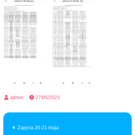
27/05/2023
Nawigacja
Zajęcia 20-21 maja