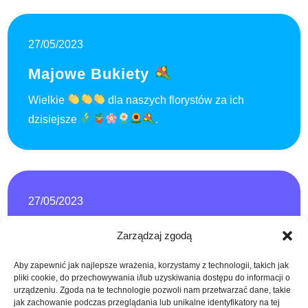
27/05/2023
Majowe Bukiety
Wielkie
dla naszych florystów za ich
dzisiejsze
.
27/05/2023
Zajęcia 27-28 Maja
Zarządzaj zgodą
Drodzy słuchacze! Przypominamy o zajęciach już
Aby zapewnić jak najlepsze wrażenia, korzystamy z technologii, takich jak
w ten weekend 27-28 maja 2023r. na kierunkach
pliki cookie, do przechowywania i/lub uzyskiwania dostępu do informacji o
urządzeniu. Zgoda na te technologie pozwoli nam przetwarzać dane, takie
florysta semestr I i II, technik administracji semestr II
jak zachowanie podczas przeglądania lub unikalne identyfikatory na tej